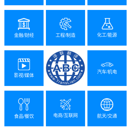
化工/能源
金融/财经
工程/制造
汽车/机电
影视/媒体
电商/互联网
航天/交通
食品/餐饮