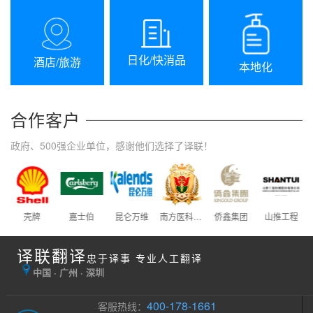
日化/快消品
酒店/旅游
本地化
合作客户
政府、500强企业单位，感谢他们选择了译联！
壳牌
嘉士伯
昆仑万维
南方医科大学
侨鑫集团
山推工程
译联翻译
忠于译事 专业人工翻译
中国 · 广州 · 深圳
400-178-1661
客服热线：